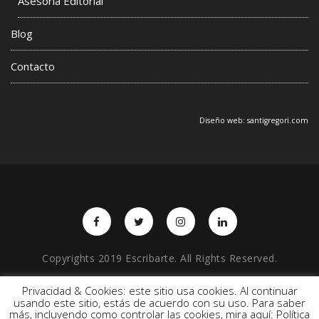
Asesoría Editorial
Blog
Contacto
Diseño web:
santigregori.com
Copyrights 2019 Escribarte. All Rights Reserved.
Privacidad & Cookies: este sitio usa cookies. Al continuar
usando este sitio, estás de acuerdo con su uso. Para saber
BACK TO TOP
más, incluyendo como controlar las cookies, mira aquí: Política