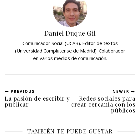
t
t
i
i
r
r
e
e
n
n
T
F
w
a
Daniel Duque Gil
i
c
t
e
t
b
Comunicador Social (UCAB). Editor de textos
e
o
r
o
(Universidad Complutense de Madrid). Colaborador
(
k
S
(
en varios medios de comunicación.
e
S
a
e
b
a
r
b
e
r
e
e
n
e
u
n
PREVIOUS
NEWER
n
u
La pasión de escribir y
Redes sociales para
a
n
v
a
publicar
crear cercanía con los
e
v
públicos
n
e
t
n
a
t
n
a
a
n
n
a
TAMBIÉN TE PUEDE GUSTAR
u
n
e
u