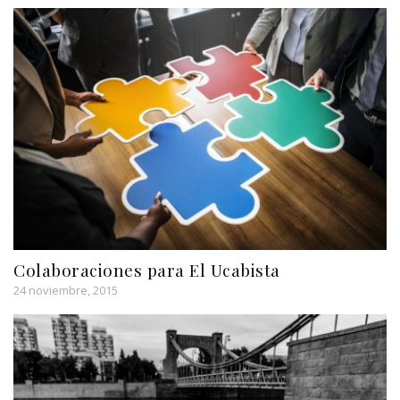
v
e
a
v
)
a
)
Colaboraciones para El Ucabista
24 noviembre, 2015