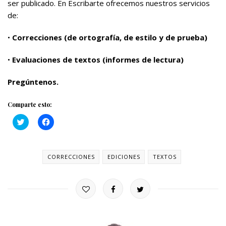
ser publicado. En Escribarte ofrecemos nuestros servicios
de:
•
Correcciones (de ortografía, de estilo y de prueba)
•
Evaluaciones de textos (informes de lectura)
Pregúntenos.
Comparte esto:
H
H
a
a
z
z
c
c
l
l
i
i
CORRECCIONES
EDICIONES
TEXTOS
c
c
p
p
a
a
r
r
a
a
c
c
o
o
m
m
p
p
a
a
r
r