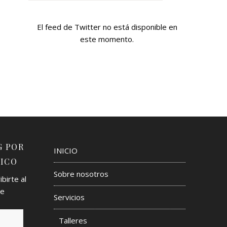
El feed de Twitter no está disponible en
este momento.
G POR
INICIO
ICO
Sobre nosotros
birte al
de
Servicios
Talleres