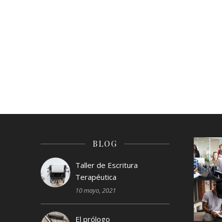
BLOG
Taller de Escritura
Terapéutica
10 mayo, 2021
El prólogo