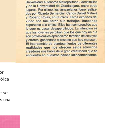
or
ólica
e se
es una