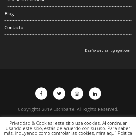
Blog
Contacto
Diseño web:
santigregori.com
Copyrights 2019 Escribarte. All Rights Reserved.
Privacidad & Cookies: este sitio usa cookies. Al continuar
usando este sitio, estás de acuerdo con su uso. Para saber
BACK TO TOP
más, incluyendo como controlar las cookies, mira aquí: Política