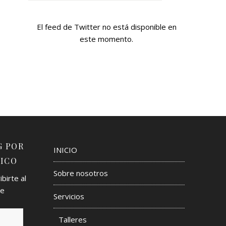
El feed de Twitter no está disponible en
este momento.
G POR
INICIO
ICO
Sobre nosotros
birte al
de
Servicios
Talleres