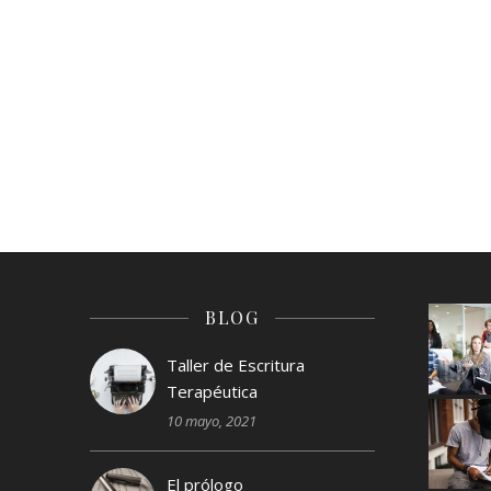
BLOG
Taller de Escritura
Terapéutica
10 mayo, 2021
El prólogo