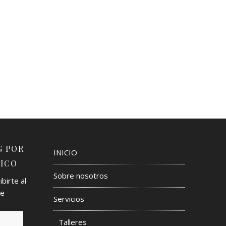
G POR
INICIO
ICO
Sobre nosotros
birte al
de
Servicios
Talleres