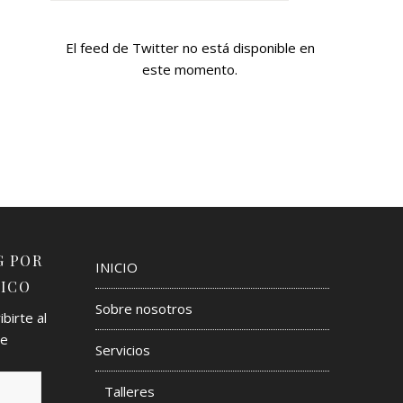
El feed de Twitter no está disponible en
este momento.
G POR
INICIO
ICO
Sobre nosotros
birte al
de
Servicios
Talleres