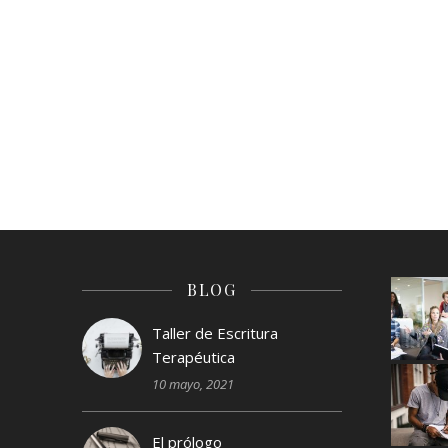
BLOG
Taller de Escritura
Terapéutica
10 mayo, 2021
El prólogo