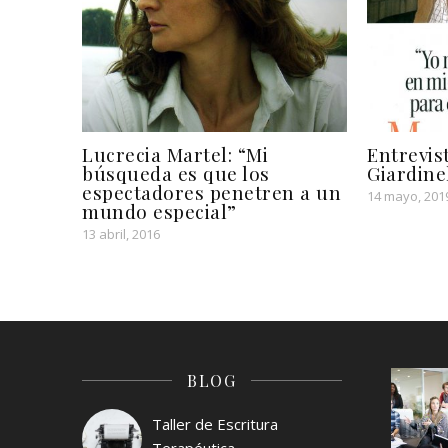
a
v
)
a
)
Lucrecia Martel: “Mi
Entrevi
búsqueda es que los
Giardinel
espectadores penetren a un
14 mayo, 201
mundo especial”
13 abril, 2016
BLOG
Taller de Escritura
Terapéutica