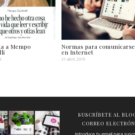
sta a Mempo
Normas para comunicarse
li
en Internet
9
21 abril, 2019
SUSCRÍBETE AL BLO
CORREO ELECTRÓN
Introduce tu email para suscri