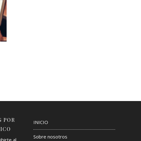
G POR
INICIO
ICO
Sobre nosotros
birte al