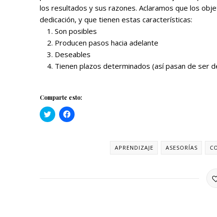
los resultados y sus razones. Aclaramos que los obje
dedicación, y que tienen estas características:
Son posibles
Producen pasos hacia adelante
Deseables
Tienen plazos determinados (así pasan de ser d
Comparte esto:
H
H
a
a
z
z
c
c
l
l
i
i
APRENDIZAJE
ASESORÍAS
C
c
c
p
p
a
a
r
r
a
a
c
c
o
o
m
m
p
p
a
a
r
r