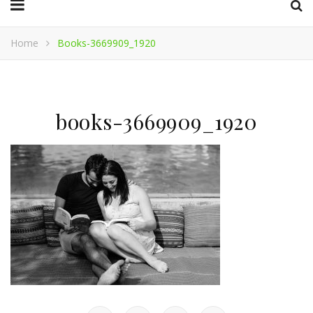
Home
Books-3669909_1920
books-3669909_1920