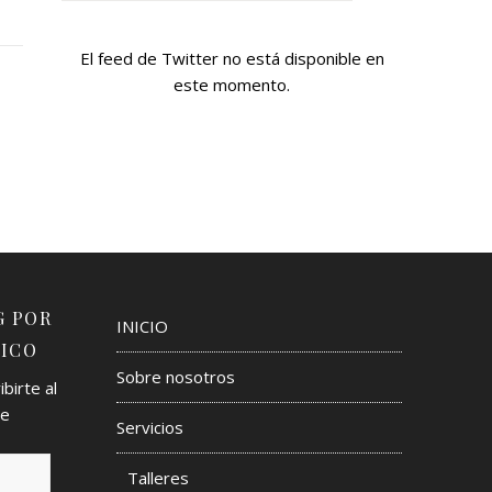
El feed de Twitter no está disponible en
este momento.
G POR
INICIO
ICO
Sobre nosotros
birte al
de
Servicios
Talleres