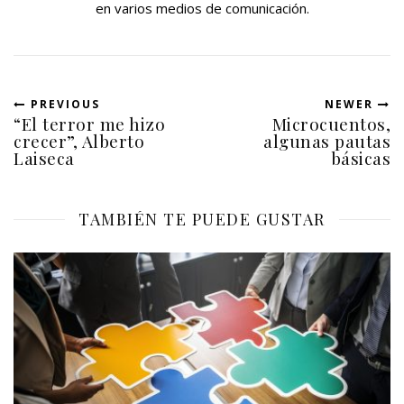
b
a
en varios medios de comunicación.
r
b
e
r
e
e
n
e
u
n
n
u
a
n
v
a
PREVIOUS
NEWER
e
v
“El terror me hizo
Microcuentos,
n
e
t
n
crecer”, Alberto
algunas pautas
a
t
Laiseca
básicas
n
a
a
n
n
a
u
n
e
u
v
TAMBIÉN TE PUEDE GUSTAR
e
a
v
)
a
)