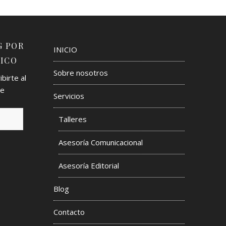
G POR
INICIO
ICO
Sobre nosotros
birte al
de
Servicios
Talleres
Asesoría Comunicacional
s
Asesoría Editorial
Blog
Contacto