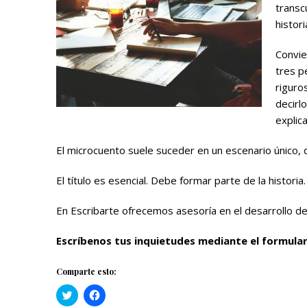
transc
histor
Convie
tres p
riguro
decirl
explic
El microcuento suele suceder en un escenario único, 
El título es esencial. Debe formar parte de la historia.
En Escribarte ofrecemos asesoría en el desarrollo de 
Escríbenos tus inquietudes mediante el formular
Comparte esto:
H
H
a
a