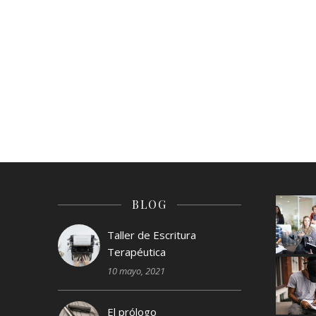
BLOG
Taller de Escritura
Terapéutica
10 mayo, 2021
El prólogo