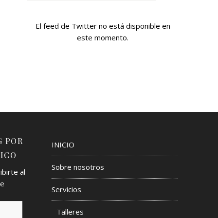
El feed de Twitter no está disponible en
este momento.
G POR
INICIO
ICO
Sobre nosotros
birte al
de
Servicios
Talleres