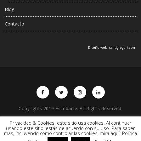
Blog
Contacto
Diseño web:
santigregori.com
Copyrights 2019 Escribarte. All Rights Reserved.
Privacidad & Cookies: este sitio usa cookies. Al continuar
usando este sitio, estás de acuerdo con su uso. Para saber
BACK TO TOP
más, incluyendo como controlar las cookies, mira aquí: Política