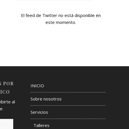
El feed de Twitter no está disponible en
este momento.
G POR
INICIO
ICO
Sobre nosotros
birte al
de
Servicios
Talleres