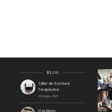
BLOG
Taller de Escritura
Terapéutica
10 mayo, 2021
El prólogo