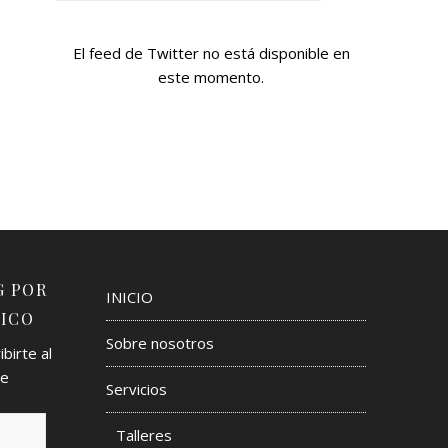
El feed de Twitter no está disponible en
este momento.
G POR
INICIO
ICO
Sobre nosotros
birte al
de
Servicios
Talleres