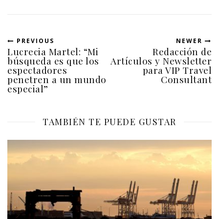
e
e
n
e
u
n
n
u
a
n
v
a
PREVIOUS
NEWER
e
v
Lucrecia Martel: “Mi
Redacción de
n
e
t
n
búsqueda es que los
Artículos y Newsletter
a
t
espectadores
para VIP Travel
n
a
a
n
penetren a un mundo
Consultant
n
a
especial”
u
n
e
u
v
e
a
v
)
a
TAMBIÉN TE PUEDE GUSTAR
)