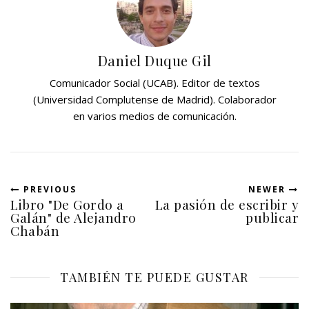
n
n
T
F
w
a
i
c
t
e
t
b
Daniel Duque Gil
e
o
r
o
(
k
Comunicador Social (UCAB). Editor de textos
S
(
e
S
(Universidad Complutense de Madrid). Colaborador
a
e
b
a
en varios medios de comunicación.
r
b
e
r
e
e
n
e
u
n
n
u
a
n
v
a
PREVIOUS
NEWER
e
v
Libro "De Gordo a
La pasión de escribir y
n
e
t
n
Galán" de Alejandro
publicar
a
t
Chabán
n
a
a
n
n
a
u
n
e
u
v
TAMBIÉN TE PUEDE GUSTAR
e
a
v
)
a
)